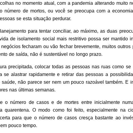
colhas no momento atual, com a pandemia alterando muito n
o número de mortos, ou você se preocupa com a economia
ssoas se esta situação perdurar.
anejamento para tentar conciliar, ao máximo, as duas preoc
da de isolamento social mais restritivo possa ser mantido i
 negócios fecharam ou vão fechar brevemente, muitos outros 
to de saída, não é sustentável no longo prazo.
tura precipitada, colocar todas as pessoas nas ruas como s
 se alastrar rapidamente e retirar das pessoas a possibilida
 saúde, não parece ser nem um pouco razoável também. E inf
ores nas últimas semanas.
e o número de casos e de mortes entre inicialmente num
s da quarentena. O modo como foi feito, especialmente na c
 certa para que o número de casos cresça bastante ao invés
n em pouco tempo.