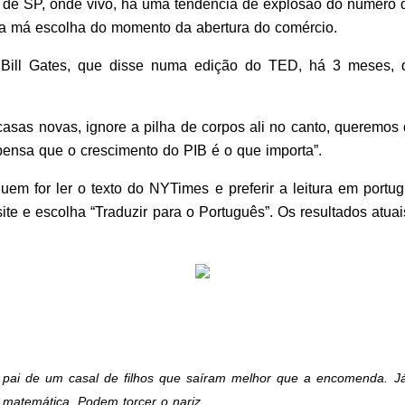
o de SP, onde vivo, há uma tendência de explosão do número 
a má escolha do momento da abertura do comércio.
Bill Gates, que disse numa edição do TED, há 3 meses, que
 casas novas, ignore a pilha de corpos ali no canto, queremo
 pensa que o crescimento do PIB é o que importa”.
m for ler o texto do NYTimes e preferir a leitura em portug
site e escolha “Traduzir para o Português”. Os resultados atua
pai de um casal de filhos que saíram melhor que a encomenda. Já 
 matemática. Podem torcer o nariz.